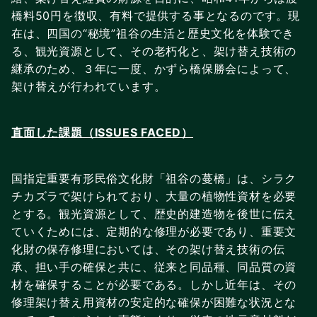
橋料50円を徴収、有料で提供する事となるのです。現
在は、四国の“秘境”祖谷の生活と歴史文化を体験でき
る、観光資源として、その老朽化と、架け替え技術の
継承のため、３年に一度、かずら橋保勝会によって、
架け替えが行われています。
直面した課題（ISSUES FACED）
国指定重要有形民俗文化財「祖谷の蔓橋」は、シラク
チカズラで架けられており、大量の植物性資材を必要
とする。観光資源として、歴史的建造物を後世に伝え
ていくためには、定期的な修理が必要であり、重要文
化財の保存修理においては、その架け替え技術の伝
承、担い手の確保と共に、従来と同品種、同品質の資
材を確保することが必要である。しかし近年は、その
修理架け替え用資材の安定的な確保が困難な状況とな