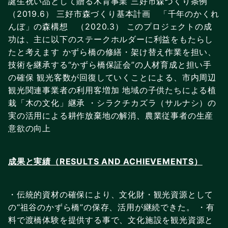
誕生祝い品として贈る木育事業 三好市森づくり条例
（2019.6） 三好市森づくり基本計画 「千年のかくれ
んぼ」の森構想 （2020.3） このプロジェクトの成
功は、主に以下のステークホルダーに利益をもたらし
たと考えます かずら橋の修繕・架け替え作業を担い、
技術を継承する“かずら橋保証会”の人材育成と担い手
の確保 観光客数が回復していくことによる、市内周辺
観光関連事業者の利⽤客増加 地域の子供たちによる植
栽「木の文化」継承 ・シラクチカズラ（サルナシ）の
実の活用による耕作放棄地の解消、農業従事者の生産
意欲の向上
成果と実績（RESULTS AND ACHIEVEMENTS）
・伝統的資材の確保により、文化財・観光資源として
の“祖谷のかずら橋”の保存、活用が継続できた。 ・有
料で渡橋体験を提供する事で、文化施設を観光資源と