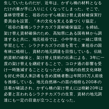
生していたものだが、近年は、かずら橋の材料となる
だけの量が手に入りにくくなってしまった。そこで、
森林管理署と、祖谷のかずら橋架け替え資材確保実行
委員会を設置、「木の文化を支える森づくり協定」
「祖谷の蔓橋シラクチカズラ資材確保協定」を締結。
架け替え資材確保のため、高知県にある国有林から調
達すると共に、地元祖谷では、小中学生と一緒に環境
学習として、シラクチカズラの苗を育て、東祖谷の国
有林に植樹し、資材の地元調達を目指している。伝統
的資材の確保と、架け替え技術の伝承による、3年に一
度の架け替えを継続することで、コロナ過の影響を受
け一時激減することとなったが、地域の自然文化体験
を好む外国人来訪者を含め渡橋者数は年間35万人前後
を推移している。地元自然林への苗の植樹も200本の
活着が確認され、かずら橋の架け替えには樹齢20年は
必要と言われるシラクチカズラの生育、資材の地元調
達にも一定の目途が立つこととなった。