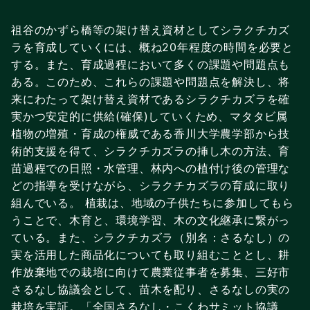
祖谷のかずら橋等の架け替え資材としてシラクチカズ
ラを育成していくには、概ね20年程度の時間を必要と
する。また、育成過程において多くの課題や問題点も
ある。このため、これらの課題や問題点を解決し、将
来にわたって架け替え資材であるシラクチカズラを確
実かつ安定的に供給(確保)していくため、マタタビ属
植物の増殖・育成の権威である香川大学農学部から技
術的支援を得て、シラクチカズラの挿し木の方法、育
苗過程での日照・水管理、林内への植付け後の管理な
どの指導を受けながら、シラクチカズラの育成に取り
組んでいる。 植栽は、地域の子供たちに参加してもら
うことで、木育と、環境学習、木の文化継承に繋がっ
ている。また、シラクチカズラ（別名：さるなし）の
実を活用した商品化についても取り組むこととし、耕
作放棄地での栽培に向けて農業従事者を募集、三好市
さるなし協議会として、苗木を配り、さるなしの実の
栽培を実証。「全国さるなし・こくわサミット協議