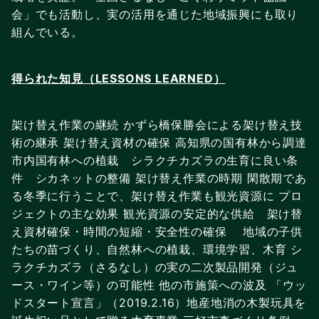
会」でも活動し、実の活用を通じた地域振興にも取り
組んでいる。
得られた知見（LESSONS LEARNED）
架け替え作業の継続 かずら橋保勝会による架け替え技
術の継承 架け替え資材の確保 高知県の国有林から調達
市内国有林への植栽 シラクチカズラの生育に良い条
件 シカネットの整備 架け替え作業の時期 閑散期であ
る冬季に行うことで、架け替え作業も観光資源に プロ
ジェクトの主な効果 観光資源の安定的な供給 架け替
え資材確保・時間の短縮・安全性の確保 地域の子供
たちの苗づくり、自然林への植栽、環境学習、木育 シ
ラクチカズラ（さるなし）の実の二次製品開発（ジュ
ース・ワイン等）の可能性 他の市施策への波及 「ウッ
ドスタート宣言」（2019.2.16）地産地消の木製玩具を