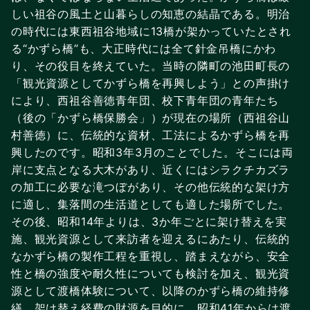
しい祖谷の風土と山暮らしの知恵の結晶である。明治
の時代には東西祖谷地域に13橋が架かっていたとされ
る“かずら橋”も、大正時代には全て針金吊橋にかわ
り、その役目を終えていた。当時の隣町の池田町長の
「観光資源としてかずら橋を再興しよう」との声掛け
により、西祖谷善徳青年団、校下青年団の青年たち
（後の「かずら橋保勝会」）が現在の場所（西祖谷山
村善徳）に、伝統的な資材、工法によるかずら橋を再
興したのです。昭和3年3月のことでした。そこには両
岸に支点となる大木があり、近くにはシラクチカズラ
の加工に必要な滝つぼがあり、その他伝統的な架け方
に適し、集落間の生活道としても適した場所でした。
その後、昭和14年よりは、3か年ごとに架け替えを実
施、観光資源として来訪者を迎えるにあたり、伝統的
なかずら橋の製作工程を重視し、踏まえながら、安全
性と橋の強度や耐久性についても検討を加え、観光資
源として渡橋体験について、以降のかずら橋の維持修
繕、架け替え経費の財源を目的に、昭和41年からは渡