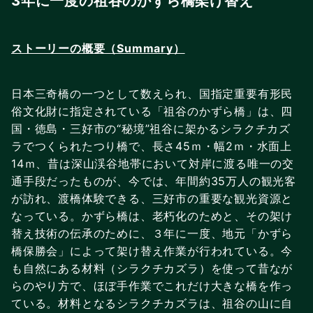
3年に一度の祖谷のかずら橋架け替え
ストーリーの概要（Summary）
日本三奇橋の一つとして数えられ、国指定重要有形民
俗文化財に指定されている「祖谷のかずら橋」は、四
国・徳島・三好市の“秘境”祖谷に架かるシラクチカズ
ラでつくられたつり橋で、長さ45ｍ・幅2ｍ・水面上
14ｍ、昔は深山渓谷地帯において対岸に渡る唯一の交
通手段だったものが、今では、年間約35万人の観光客
が訪れ、渡橋体験できる、三好市の重要な観光資源と
なっている。かずら橋は、老朽化のためと、その架け
替え技術の伝承のために、３年に一度、地元「かずら
橋保勝会」によって架け替え作業が行われている。今
も自然にある材料（シラクチカズラ）を使って昔なが
らのやり方で、ほぼ手作業でこれだけ大きな橋を作っ
ている。材料となるシラクチカズラは、祖谷の山に自