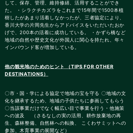
して、保存、管理、維持修繕、活用することができ
た。 ・シラクチカズラをこれまで15年間で1500本植
樹したがあまり活着しなかったが、三者協定により、
香川大学の片岡先生からアドバイスをいただいたおか
げで、200本の活着に成功している。 ・かずら橋など
地域の自然や歴史文化が外国人に関心を持たれ、年々
インバウンド客が増加している。
他の観光地のためのヒント （TIPS FOR OTHER
DESTINATIONS）
〇市・国・学による協定で地域の宝を守る 〇地域の文
化を継承するため、地域の子供たちに参画してもらう
〇当該事業だけでなく幅広い目で事業を行う・他施策
への波及 （さるなしの実の活用、耕作放棄地の再
生、森林整備、自然林への転換、 こくわサミットへの
参加、木育事業の展開など）