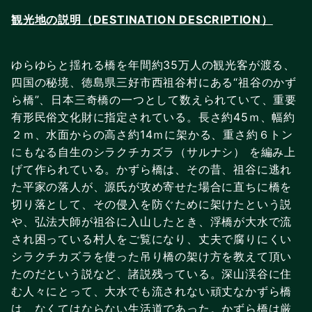
観光地の説明（DESTINATION DESCRIPTION）
ゆらゆらと揺れる橋を年間約35万人の観光客が渡る、
四国の秘境、徳島県三好市西祖谷村にある“祖谷のかず
ら橋”、日本三奇橋の一つとして数えられていて、重要
有形民俗文化財に指定されている。長さ約45ｍ、幅約
２ｍ、水面からの高さ約14ｍに架かる、重さ約６トン
にもなる自生のシラクチカズラ（サルナシ） を編み上
げて作られている。かずら橋は、その昔、祖谷に逃れ
た平家の落人が、源氏が攻め寄せた場合に直ちに橋を
切り落として、その侵入を防ぐために架けたという説
や、弘法大師が祖谷に入山したとき、浮橋が大水で流
され困っている村人をご覧になり、丈夫で腐りにくい
シラクチカズラを使った吊り橋の架け方を教えて頂い
たのだという説など、諸説残っている。深山渓谷に住
む人々にとって、大水でも流されない頑丈なかずら橋
は、なくてはならない生活道であった。かずら橋は厳