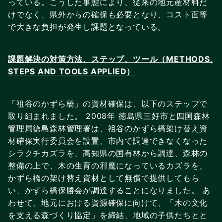
っている。こうした事態により、従来の地元産材料だ
けでなく、県外からの確保も必要となり、コスト面等
で大きな負担が発生し課題となっている。
課題解決の対策方法、ステップ、ツール（METHODS,
STEPS AND TOOLS APPLIED）
「祖谷のかずら橋」の資材確保は、以下のステップで
取り組まれました。 2008年 徳島県三好市と四国森林
管理局徳島森林管理署は、祖谷のかずら橋架け替え資
材確保実行委員会を設置、市内で調達できなくなった
シラクチカズラを、高知県の国有林から調達、森林の
整備の上で、木の生育の邪魔になっているカズラを、
かずら橋の架け替え資材として無償で提供してもら
い、かずら橋保勝会が調達することになりました。 あ
わせて、地元における資源確保に向けて、「木の文化
を支える森づくり協定」を締結、地域の子供たちとと