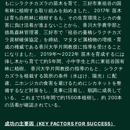
もにシラクチカズラの苗木を育て、三好市東祖谷の国
有林に植樹する取り組みを始めました。 2017年 苗木
は育ち自然林に植樹するも、その生育環境とシカの食
害に負け活着が進まないことから、香川大学農学部と
徳島森林管理署、三好市で「祖谷の蔓橋シラクチカズ
ラ資材確保協定」を締結、マタタビ属植物の増殖・育
成の権威である香川大学片岡教授に指導を受けること
になりました。 2019年〜2022年 苗木を育成するには
挿し木から育てて約5年間、小中学生と共に東祖谷国有
林に植樹。 香川大学片岡教授の指導のもと、シラクチ
カズラを植栽する箇所の条件（水はけ、陽光）に配
慮、ニホンジカの食害を避けるためにシカネットを整
備するなど対策をし、見事に活着し、順調に成長して
いる。 これまで15年間で約1500本植樹し、約 200本
の活着が確認されている。
成功の主要因（KEY FACTORS FOR SUCCESS）