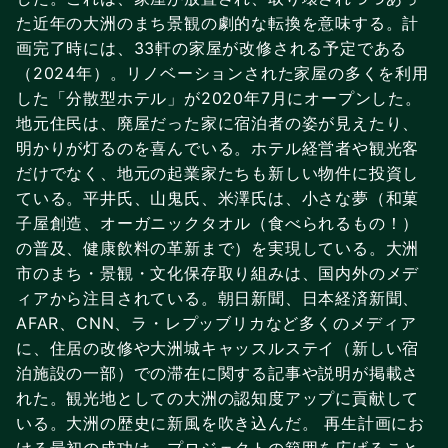
た近年の大洲のまち景観の劇的な転換を意味する。計
画完了時には、33軒の家屋が改修される予定である
（2024年）。リノベーションされた家屋の多くを利用
した「分散型ホテル」が2020年7月にオープンした。
地元住民は、廃屋だった家に宿泊者の姿が見えたり、
明かりが灯るのを喜んでいる。ホテル経営者や観光客
だけでなく、地元の起業家たちも新しい物件に投資し
ている。平井氏、山鬼氏、米澤氏は、小さな夢（和菓
子屋創造、オーガニックタオル（食べられるもの！）
の普及、健康飲料の革新まで）を実現している。大洲
市のまち・景観・文化保存取り組みは、国内外のメデ
ィアから注目されている。朝日新聞、日本経済新聞、
AFAR、CNN、ラ・レプッブリカなど多くのメディア
に、住居の改修や大洲城キャッスルステイ（新しい宿
泊施設の一部）での滞在に関する記事や説明が掲載さ
れた。観光地としての大洲の認知度アップに貢献して
いる。大洲の歴史に新風を吹き込んだ。 再生計画にお
ける最初の成功は、プロジェクトの範囲を広げること