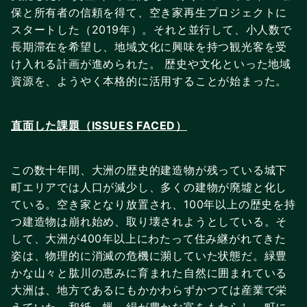
保と所有者の信頼を得て、空き家再生プロジェクトに
スタートした（2019年）。それと並行して、小人数で
長期滞在を希望し、地域文化に興味を持つ観光客を受
け入れる計画が進められた。 歴史や文化といった地域
資源を、ようやく本格的に活用することが始まった。
直面した課題（ISSUES FACED）
この数十年間、大洲の歴史的建造物が残っている城下
町エリアでは人口が減少し、多くの建物が廃墟と化し
ている。空き家となり放置され、100年以上の歴史を持
つ建造物は崩れ始め、取り壊されようとしている。そ
して、大洲が400年以上にわたって住み継がれてきた
姿は、物理的に消滅の危機に瀕していた状態だ。緑豊
かな山々と肱川の恵みに育まれた自然に囲まれている
大洲は、地方であるにもかかわらずかつては産業で栄
えていた。和紙、蝋、絹が豊かな富をもたらし、町に