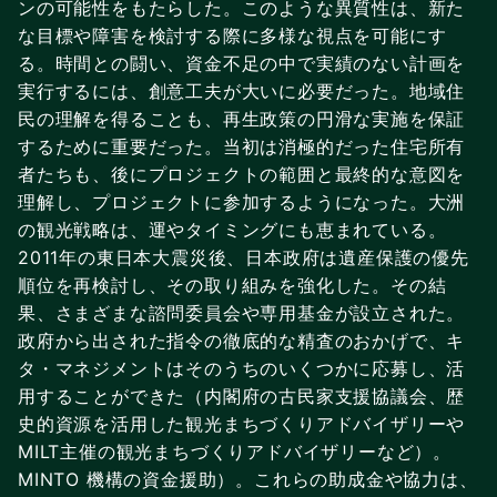
ンの可能性をもたらした。このような異質性は、新た
な目標や障害を検討する際に多様な視点を可能にす
る。時間との闘い、資金不足の中で実績のない計画を
実行するには、創意工夫が大いに必要だった。地域住
民の理解を得ることも、再生政策の円滑な実施を保証
するために重要だった。当初は消極的だった住宅所有
者たちも、後にプロジェクトの範囲と最終的な意図を
理解し、プロジェクトに参加するようになった。大洲
の観光戦略は、運やタイミングにも恵まれている。
2011年の東日本大震災後、日本政府は遺産保護の優先
順位を再検討し、その取り組みを強化した。その結
果、さまざまな諮問委員会や専用基金が設立された。
政府から出された指令の徹底的な精査のおかげで、キ
タ・マネジメントはそのうちのいくつかに応募し、活
用することができた（内閣府の古民家支援協議会、歴
史的資源を活用した観光まちづくりアドバイザリーや
MILT主催の観光まちづくりアドバイザリーなど）。
MINTO 機構の資金援助）。これらの助成金や協力は、