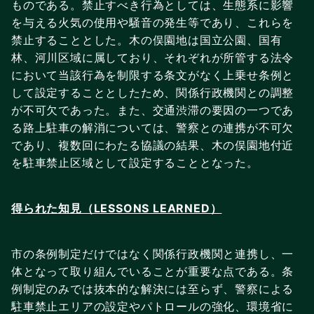
ものである。禁止すべき行為としては、生態系に影響
を与える火気の使用や騒音の発生等であり、これらを
禁止することとした。木の俣園地は国立公園、国有
林、河川区域に属しており、それぞれが所管する法令
において当該行為を制限する条文がなく上乗せ条例と
して設定することとしたため、関係行政機関との調整
が不可欠であった。また、交通渋滞の要因の一つであ
る路上駐車の解消については、警察との連携が不可欠
であり、複数回にわたる協議の結果、木の俣園地付近
を駐車禁止区域として設定することとなった。
得られた知見（LESSONS LEARNED）
市の条例制定だけではなく関係行政機関と連携し、一
体となって取り組んでいることが重要な点である。条
例制定のみでは抜本的な解決には至らず、警察による
駐車禁止エリアの設定やパトロールの強化、環境省に