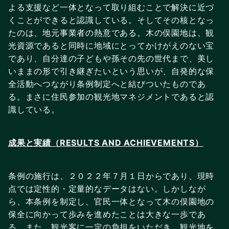
よる支援など一体となって取り組むことで解決に近づ
くことができると認識している。そしてその核となっ
たのは、地元事業者の熱意である。木の俣園地は、観
光資源であると同時に地域にとってかけがえのない宝
であり、自分達の子どもや孫その先の世代まで、美し
いままの形で引き継ぎたいという思いが、自発的な保
全活動へつながり条例制定へと結びついたものであ
る。まさに住民参加の観光地マネジメントであると認
識している。
成果と実績（RESULTS AND ACHIEVEMENTS）
条例の施行は、２０２２年７月１日からであり、現時
点では定性的・定量的なデータはない。しかしなが
ら、本条例を制定し、官民一体となって木の俣園地の
保全に向かって歩みを進めたことは大きな一歩であ
る。また、観光客に一定の負担をいただき、観光地を