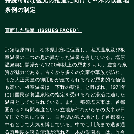
持続可能な観光の推進に向けて～木の俣園地
条例の制定
直面した課題（ISSUES FACED）
那須塩原市は、栃木県北部に位置し、塩原温泉及び板
室温泉の二つの趣の異なった温泉を有している。塩原
温泉郷は開湯から1200年以上の歴史をもち、豊富な泉
質が魅力である。古くから多くの文豪や華族が訪れ、
また大正天皇の御用邸が建てられるなど歴史的な価値
も高い。板室温泉は「下野の薬湯」と呼ばれ、1971年
には国民保養温泉地の指定を受けるなど湯治に適した
温泉として知られている。また、那須塩原市は、首都
圏から２時間程度という立地条件ながらその大半が日
光国立公園に位置し、自然型の観光地として首都圏を
中心として人気を博している。中でも川底まで透き通
る透明度を誇る清流が流れる「木の俣園地」は、昨今