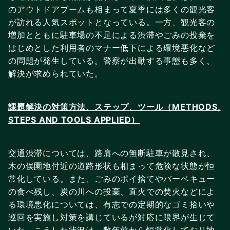
のアウトドアブームも相まって夏季には多くの観光客
が訪れる人気スポットとなっている。一方、観光客の
増加とともに駐車場の不足による渋滞やごみの投棄を
はじめとした利用者のマナー低下による環境悪化など
の問題が発生している。警察が出動する事態も多く、
解決が求められていた。
課題解決の対策方法、ステップ、ツール（METHODS,
STEPS AND TOOLS APPLIED）
交通渋滞については、路肩への無断駐車が散見され、
木の俣園地付近の道路形状も相まって危険な状態が恒
常化している。また、ごみのポイ捨てやバーベキュー
の食べ残し、炭の川への投棄、直火での焚火などによ
る環境悪化については、有志での定期的なゴミ拾いや
巡回を実施し対策を講じているが対応に限界が生じて
いた。こうした状況は、数年前から恒常化しており地