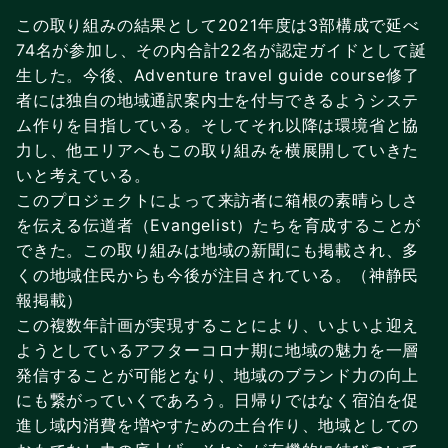
この取り組みの結果として2021年度は3部構成で延べ
74名が参加し、その内合計22名が認定ガイドとして誕
生した。今後、Adventure travel guide course修了
者には独自の地域通訳案内士を付与できるようシステ
ム作りを目指している。そしてそれ以降は環境省と協
力し、他エリアへもこの取り組みを横展開していきた
いと考えている。
このプロジェクトによって来訪者に箱根の素晴らしさ
を伝える伝道者（Evangelist）たちを育成することが
できた。この取り組みは地域の新聞にも掲載され、多
くの地域住民からも今後が注目されている。（神静民
報掲載）
この複数年計画が実現することにより、いよいよ迎え
ようとしているアフターコロナ期に地域の魅力を一層
発信することが可能となり、地域のブランド力の向上
にも繋がっていくであろう。日帰りではなく宿泊を促
進し域内消費を増やすための土台作り、地域としての