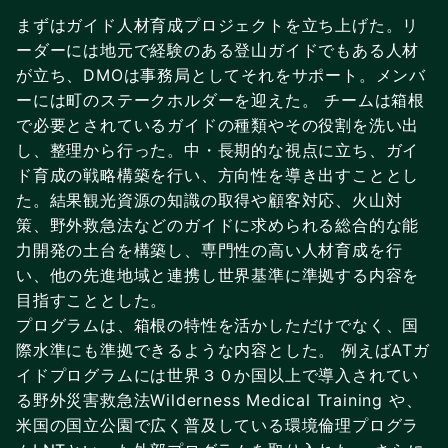
まずはガイド人材育成プロジェクトを立ち上げた。リ
ーダーには地元で経験のある登山ガイドでもある人材
が立ち、DMOは事務局としてそれをサポート。メンバ
ーには町のステークホルダーを迎えた。 チームは箱根
で必要とされているガイドの種類やその役割を洗い出
し、整理から行った。中・長期的な視点に立ち、ガイ
ド育成の戦略構築を行い、方向性を導き出すこととし
た。結果観光資源の知識の取得や顧客対応、火山対
策、野外救急法などのガイドに求められる総合的な能
力開発の土台を構築し、専門性の高い人材育成を行
い、他の先進地域と連携し世界基準に準拠する内容を
目指すこととした。
プログラムは、箱根の特性を活かしただけでなく、国
際水準にも準拠できるような内容とした。 例えばATガ
イドプログラムには世界３０か国以上で導入されてい
る野外災害救急法Wilderness Medical Training や、
米国の国立公園で広く普及している環境倫理プログラ