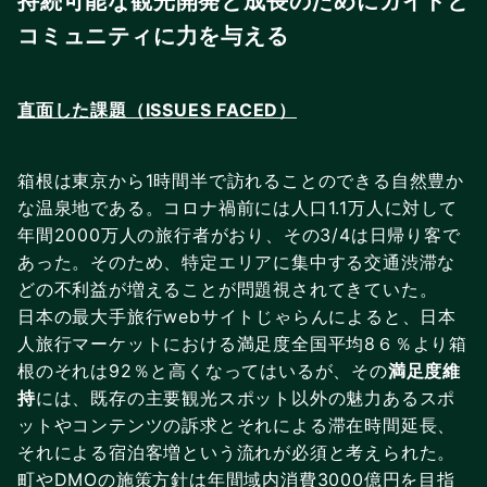
持続可能な観光開発と成長のためにガイドと
コミュニティに力を与える
直面した課題（ISSUES FACED）
箱根は東京から1時間半で訪れることのできる自然豊か
な温泉地である。コロナ禍前には人口1.1万人に対して
年間2000万人の旅行者がおり、その3/4は日帰り客で
あった。そのため、特定エリアに集中する交通渋滞な
どの不利益が増えることが問題視されてきていた。
日本の最大手旅行webサイトじゃらんによると、日本
人旅行マーケットにおける満足度全国平均8６％より箱
根のそれは92％と高くなってはいるが、その
満足度維
持
には、既存の主要観光スポット以外の魅力あるスポ
ットやコンテンツの訴求とそれによる滞在時間延長、
それによる宿泊客増という流れが必須と考えられた。
町やDMOの施策方針は年間域内消費3000億円を目指