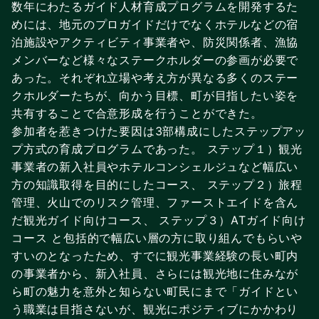
数年にわたるガイド人材育成プログラムを開発するた
めには、地元のプロガイドだけでなくホテルなどの宿
泊施設やアクティビティ事業者や、防災関係者、漁協
メンバーなど様々なステークホルダーの参画が必要で
あった。それぞれ立場や考え方が異なる多くのステー
クホルダーたちが、向かう目標、町が目指したい姿を
共有することで合意形成を行うことができた。
参加者を惹きつけた要因は3部構成にしたステップアッ
プ方式の育成プログラムであった。 ステップ１）観光
事業者の新入社員やホテルコンシェルジュなど幅広い
方の知識取得を目的にしたコース、 ステップ２）旅程
管理、火山でのリスク管理、ファーストエイドを含ん
だ観光ガイド向けコース、 ステップ３）ATガイド向け
コース と包括的で幅広い層の方に取り組んでもらいや
すいのとなったため、すでに観光事業経験の長い町内
の事業者から、新入社員、さらには観光地に住みなが
ら町の魅力を意外と知らない町民にまで「ガイドとい
う職業は目指さないが、観光にポジティブにかかわり