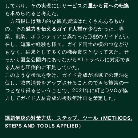
しており、その実現にはサービスの
量から質への転換
も求められると考えた。
一方箱根には魅力的な観光資源はたくさんあるもの
の、その
魅力を伝えるガイド人材
が少なかった。専
業、副業、ボランティアと異なった形態のガイドが点
在し、知識や経験も様々。ガイド同士の横のつながり
もなく、結果として多くの機会喪失となって来た。せ
っかく国立公園内にありながらATトラベルに対応でき
る人材も圧倒的に不足していた。
このような状況を受け、ガイド育成が地域での連泊を
促し、域内消費をアップさせることのできる施策の一
つとなり得るということで、2021年に町とDMOが協
力してガイド人材育成の複数年計画を策定した。
課題解決の対策方法、ステップ、ツール（METHODS,
STEPS AND TOOLS APPLIED）