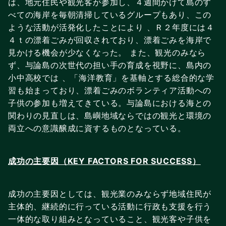
は、地元住民や観光客が参加し、４週間かけて島のす
べての海岸を毎朝清掃しているグループもあり、この
ような活動が活発化したことにより 、Ｒ２年度には４
４ｔの漂着ごみが回収されており、漂着ごみを海岸で
見かける機会が少なくなった。 また、観光のみなら
ず、与論島の次世代の担い手の育成を視野に、島内の
小中高校では 、「海洋教育」を基軸とする総合的な学
習も始まっており、漂着ごみのボランティア活動への
子供の参加も増えてきている。与論島における海との
関わりの見直しは、島嶼地域ならではの観光と環境の
両立への意識醸成に資するものとなっている。
成功の主要因（KEY FACTORS FOR SUCCESS）
成功の主要因としては、観光業のみならず地域住民が
主体的、継続的に行っている活動に行政も支援を行う
一体的な取り組みとなっていること、観光客や子供を