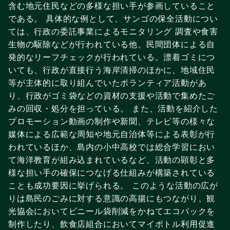
含む地元住民などの多様な担い手が参画していること
である。 具体的な例として、サンゴの保全活動につい
ては、行政の委託事業によるモニタリング 調査や食害
生物の駆除などが行われている他、民間団体による自
発的なリーフチェックが行われている。漂着ゴミにつ
いても、行政が直接行う海岸清掃のほかに、地域住民
等が主体的に取り組んでいたボランティア活動があ
り、行政がゴミ袋などの資材の支援や活動で集めたご
みの回収・処分を担っている。 また、活動を紹介した
プロモーション動画の制作や新聞、テレビ等の様々な
媒体による広範な周知や地元自治体等による表彰が行
われているほか、島内の小中高校では総合学習におい
て海洋教育が組み込まれているなど、活動の顕彰と多
様な担い手の確保につなげる仕組みが構築されている
ことも成功要因に挙げられる。 このような活動の広が
りは島民のごみに対する意識の高揚にもつながり、観
光協会においてビニール袋削減をかねてエコバックを
制作したり、飲食店組合においてマイボトル利用促進