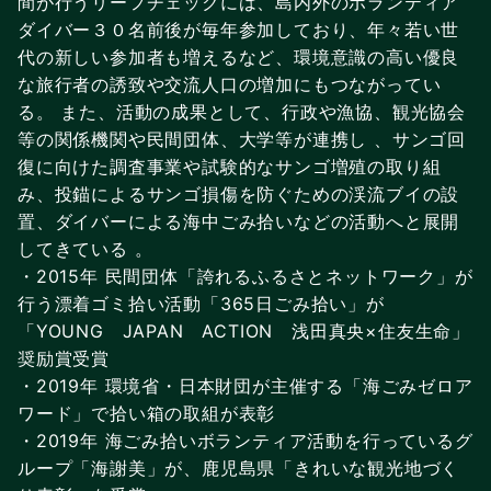
間が行うリーフチェックには、島内外のボランティア
ダイバー３０名前後が毎年参加しており、年々若い世
代の新しい参加者も増えるなど、環境意識の高い優良
な旅行者の誘致や交流人口の増加にもつながってい
る。 また、活動の成果として、行政や漁協、観光協会
等の関係機関や民間団体、大学等が連携し 、サンゴ回
復に向けた調査事業や試験的なサンゴ増殖の取り組
み、投錨によるサンゴ損傷を防ぐための渓流ブイの設
置、ダイバーによる海中ごみ拾いなどの活動へと展開
してきている 。
・2015年 民間団体「誇れるふるさとネットワーク」が
行う漂着ゴミ拾い活動「365日ごみ拾い」が
「YOUNG JAPAN ACTION 浅田真央×住友生命」
奨励賞受賞
・2019年 環境省・日本財団が主催する「海ごみゼロア
ワード」で拾い箱の取組が表彰
・2019年 海ごみ拾いボランティア活動を行っているグ
ループ「海謝美」が、鹿児島県「きれいな観光地づく