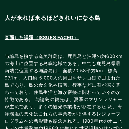
人が来れば来るほどきれいになる島
直面した課題（ISSUES FACED）
与論島を擁する奄美群島は、鹿児島と沖縄の約600km
の海上に位置する島嶼地域である。中でも鹿児島県最
南端に位置する与論島は、面積20.58平方km、標高
97.1ｍ、人口約 5,000人の周囲をサンゴ礁で囲まれた
島であり、島の食文化や慣習、行事などに海が深く関
わっており、住民生活と海が密接に関わっているのが
特徴である。 与論島の観光は、夏季のマリンレジャー
が主流であり、多くの観光事業者が存在するた め、海
洋環境の悪化はこれらの事業者が提供するレジャープ
ログラムへの悪影響も懸念される。1980年代のオニヒ
トデの大量発生や1998年に生じた世界規模のサンゴの