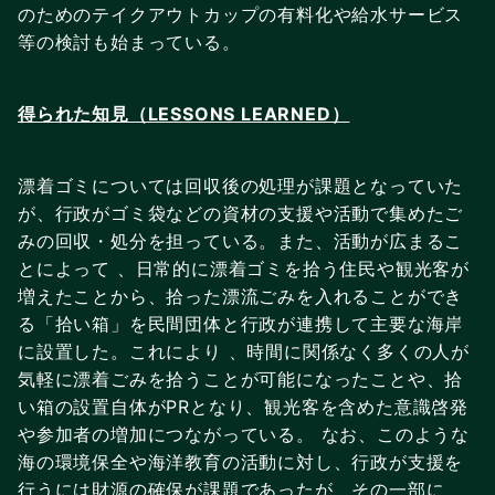
のためのテイクアウトカップの有料化や給水サービス
等の検討も始まっている。
得られた知見（LESSONS LEARNED）
漂着ゴミについては回収後の処理が課題となっていた
が、行政がゴミ袋などの資材の支援や活動で集めたご
みの回収・処分を担っている。また、活動が広まるこ
とによって 、日常的に漂着ゴミを拾う住民や観光客が
増えたことから、拾った漂流ごみを入れることができ
る「拾い箱」を民間団体と行政が連携して主要な海岸
に設置した。これにより 、時間に関係なく多くの人が
気軽に漂着ごみを拾うことが可能になったことや、拾
い箱の設置自体がPRとなり、観光客を含めた意識啓発
や参加者の増加につながっている。 なお、このような
海の環境保全や海洋教育の活動に対し、行政が支援を
行うには財源の確保が課題であったが、その一部に