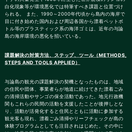
白化現象等が環境悪化では特筆すべき課題と位置づけ
られる。 また、1990～2000年代頃から島内の海岸で
目に付き始めた国内および周辺各国から漂着ペットボ
トル等のプラスティック系の海洋ゴミは、近年の与論
島の海岸環境の悪化を招いている。
課題解決の対策方法、ステップ、ツール（METHODS,
STEPS AND TOOLS APPLIED）
与論島の観光の課題解決の契機となったものは、地域
の住民や団体、事業者らが地道に続けてきた漂着ごみ
の清掃活動やサンゴの保全活動であった。地元行政機
関もこれらの民間の活動を支援したことが後押しとな
り、活動が活発化すると住民とともに活動に参加する
観光客も現れ、漂着ごみ清掃やリーフチェックが島の
体験プログラムとしても注目されはじめた。その中に